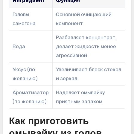
Ингредиент
Функция
Головы
Основной очищающий
самогона
компонент
Разбавляет концентрат,
Вода
делает жидкость менее
агрессивной
Уксус (по
Увеличивает блеск стекол
желанию)
и зеркал
Ароматизатор
Наделяет омывайку
(по желанию)
приятным запахом
Как приготовить
омывайку из голов