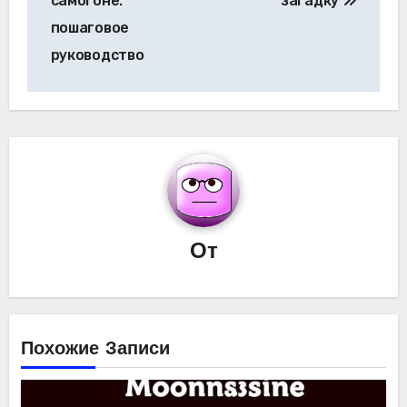
самогоне:
загадку
пошаговое
руководство
От
Похожие Записи