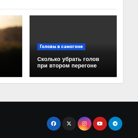
Головы в самогоне
Сколько убрать голов
при втором перегоне
е
самогона: секреты
успешной дистилляции