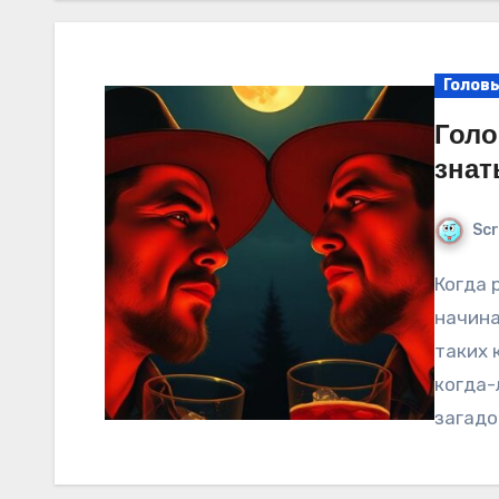
Головы
Голо
знат
Scr
Когда речь идет о самогоноварении, многие
начина
таких 
когда-
загадо