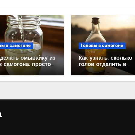
вы в самогоне
Головы в самогоне
сделать омывайку из
Как узнать, сколько
в самогона: простой
голов отделить в
усный рецепт
самогоне: пошагово
руководство
а