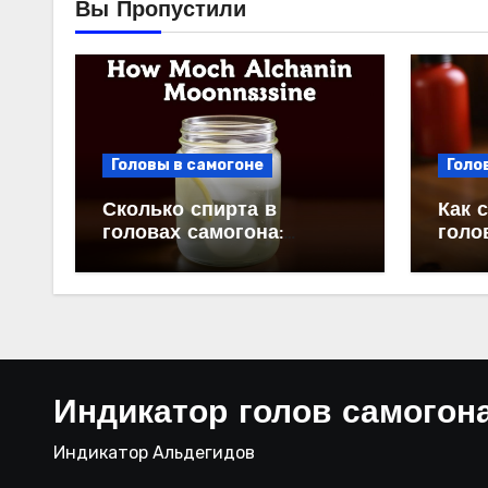
Вы Пропустили
Головы в самогоне
Голо
Сколько спирта в
Как 
головах самогона:
голо
разгадываем загадку
и вк
Индикатор голов самогон
Индикатор Альдегидов