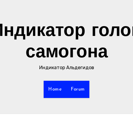
Индикатор голо
самогона
Индикатор Альдегидов
Home
Forum