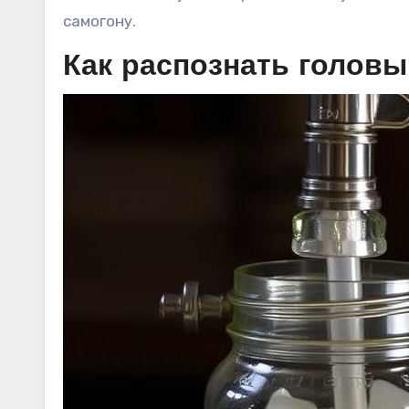
самогону.
Как распознать головы