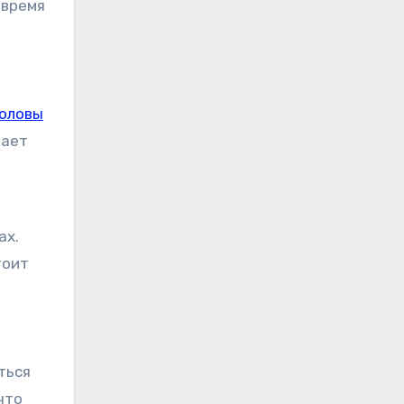
 время
головы
нает
ах.
тоит
ться
что