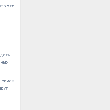
что это
одить
ьных
а самом
друг