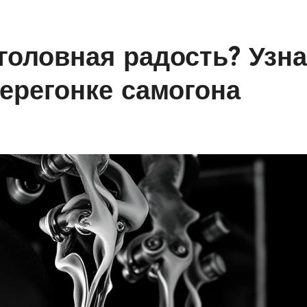
головная радость? Узн
перегонке самогона