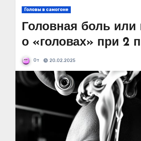
Головы в самогоне
Головная боль или 
о «головах» при 2 
От
20.02.2025