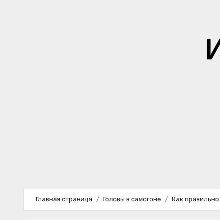
Перейти
к
содержимому
Главная страница
Головы в самогоне
Как правильно 