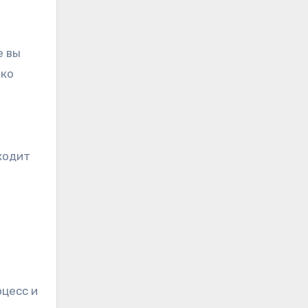
е вы
ько
ходит
оцесс и