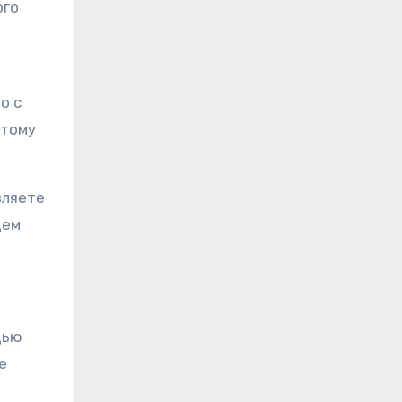
ого
о с
этому
вляете
щем
щью
е