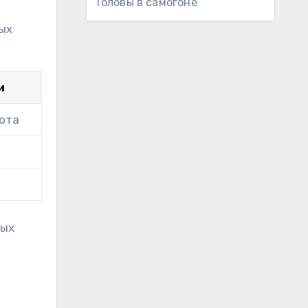
Головы в самогоне
ых
и
нота
вых