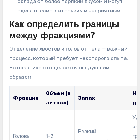
обладают более терпким вкусом и могут
сделать самогон горьким и неприятным.
Как определить границы
между фракциями?
Отделение хвостов и голов от тела — важный
процесс, который требует некоторого опыта.
На практике это делается следующим
образом:
Объем (в
На
Фракция
Запах
литрах)
де
Уд
вы
Резкий,
Головы
1-2
гр