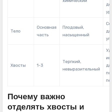
химический
до
ур
Со
Основная
Плодовый,
Тело
дл
часть
насыщенный
уп
Уд
ис
Терпкий,
Хвосты
1-3
дл
невыразительный
по
пе
Почему важно
отделять хвосты и