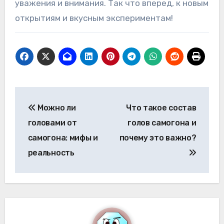
уважения и внимания. Так что вперед, к новым
открытиям и вкусным экспериментам!
Навигация
Можно ли
Что такое состав
по
головами от
голов самогона и
записям
самогона: мифы и
почему это важно?
реальность