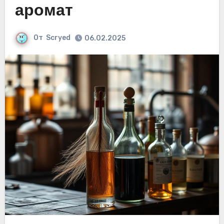
аромат
От
Scryed
06.02.2025