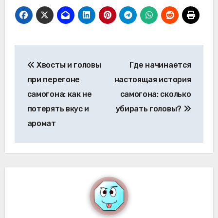
Навигация
Хвосты и головы
Где начинается
по
при перегоне
настоящая история
записям
самогона: как не
самогона: сколько
потерять вкус и
убирать головы?
аромат